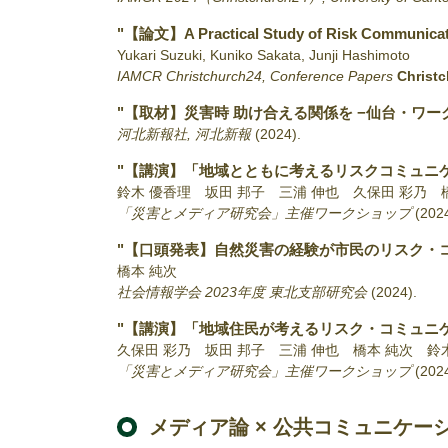
"【論文】A Practical Study of Risk Communicati
Yukari Suzuki, Kuniko Sakata, Junji Hashimoto
IAMCR Christchurch24, Conference Papers
Christ
"【取材】災害時 助け合える関係を −仙台・ワー
河北新報社, 河北新報
(2024)
.
"【講演】「地域とともに考えるリスクコミュニ
鈴木 優香理 坂田 邦子 三浦 伸也 久保田 彩乃
「災害とメディア研究会」主催ワークショップ
(202
"【口頭発表】自然災害の経験が市民のリスク・
橋本 純次
社会情報学会 2023年度 東北支部研究会
(2024)
.
"【講演】「地域住民が考えるリスク・コミュニ
久保田 彩乃 坂田 邦子 三浦 伸也 橋本 純次 鈴
「災害とメディア研究会」主催ワークショップ
(202
メディア論 × 公共コミュニケー