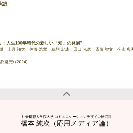
実践"
)
.
：人生100年時代の新しい「知」の発展"
俊樹 上月 翔太 佐藤 浩章 鵜飼 宏成 田口 光彦 斎藤 智文 今永 典
(発売)
(2024)
.
社会構想大学院大学 コミュニケーションデザイン研究科
橋本 純次（応用メディア論）