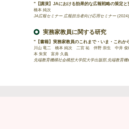
"【講演】JAにおける効果的な広報戦略の策定と
橋本 純次
JA広報セミナー 広報担当者向け応用セミナー
(2024
実務家教員に関する研究
"【書籍】実務家教員のこれまで・いま・これから
川山 竜二 橋本 純次 二宮 祐 伴野 崇生 中井 
本 朱実 富井 久義
先端教育機構社会構想大学院大学出版部,先端教育機構