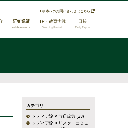
橋本へのお問い合わせはこちら
容
研究業績
TP・教育実践
日報
Achievements
Teaching Portfolio
Daily Report
メディア論 × 放送
担当経験のある授
政策
業
メディア論 × リス
指導できる研究テ
ク・コミュニケー
ーマ
ション
メディア論 × 公共
コミュニケーショ
ン
メディア論 × 広報
カテゴリ
実務家教員に関す
る研究
メディア論 × 放送政策 (28)
その他
メディア論 × リスク・コミュ