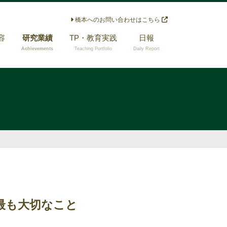
橋本へのお問い合わせはこちら
容
研究業績
TP・教育実践
日報
Achievements
Teaching Portfolio
Daily Report
メディア論 × 放送
担当経験のある授
政策
業
メディア論 × リス
指導できる研究テ
ク・コミュニケー
ーマ
ション
メディア論 × 公共
コミュニケーショ
ン
メディア論 × 広報
実務家教員に関す
る研究
最も大切なこと
その他