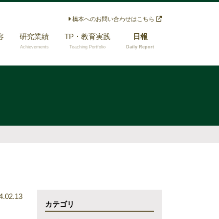
橋本へのお問い合わせはこちら
容
研究業績
TP・教育実践
日報
Achievements
Teaching Portfolio
Daily Report
メディア論 × 放送
担当経験のある授
政策
業
メディア論 × リス
指導できる研究テ
ク・コミュニケー
ーマ
ション
メディア論 × 公共
コミュニケーショ
ン
メディア論 × 広報
実務家教員に関す
る研究
4.02.13
カテゴリ
その他