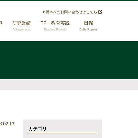
橋本へのお問い合わせはこちら
容
研究業績
TP・教育実践
日報
Achievements
Teaching Portfolio
Daily Report
メディア論 × 放送
担当経験のある授
政策
業
メディア論 × リス
指導できる研究テ
ク・コミュニケー
ーマ
ション
メディア論 × 公共
コミュニケーショ
ン
メディア論 × 広報
実務家教員に関す
る研究
3.02.13
カテゴリ
その他